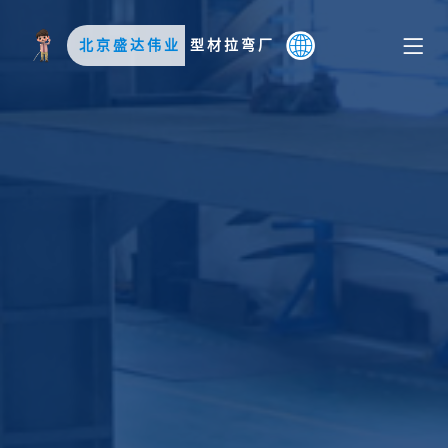
北京盛达伟业
型材拉弯厂