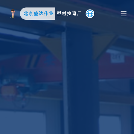
北京盛达伟业
型材拉弯厂