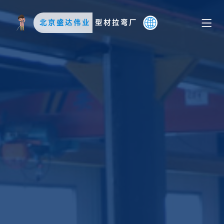
北京盛达伟业
型材拉弯厂