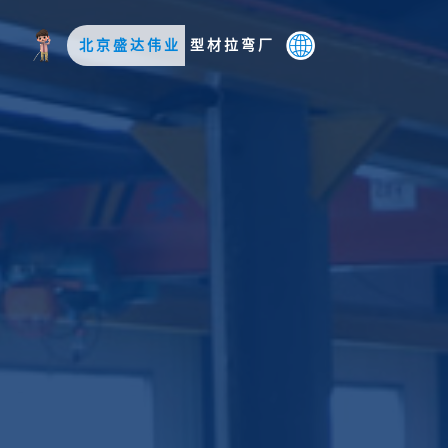
北京盛达伟业
型材拉弯厂