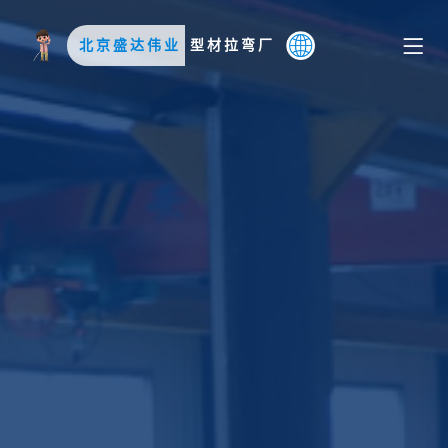
北京盛达伟业
型材拉弯厂