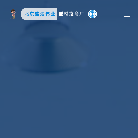
北京盛达伟业
型材拉弯厂