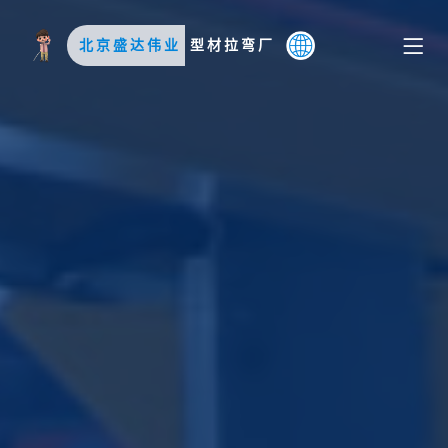
北京盛达伟业
型材拉弯厂