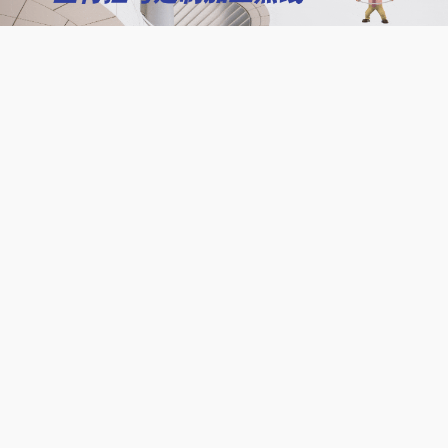
参数调整
多次试弯
来控制回弹量，使尺寸符合设计要求。
八、质量检测与修整
成型完成后，需要进行全面质量检查：
尺寸检测（半径、弧长、角度）
表面检查（是否有划伤、褶皱）
结构一致性评估
对于不符合要求的产品，可进行局部修整或重新加