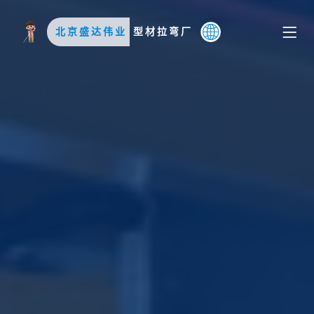
北京盛达伟业
型材拉弯厂