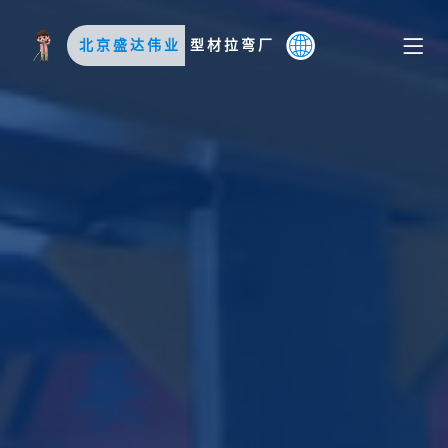
北京盛达伟业
型材拉弯厂