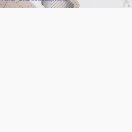
一是与设计单位提前沟通弧度公差与拼装方式，避
免加工与安装脱节。
二是重视运输与现场吊装限制，弧形构件往往尺寸
较大，需要提前分段设计。
三是选择具备稳定工艺能力的加工单位，尤其是有
类似项目经验的厂家，更能保证一致性。
北京钢结构弧形加工的难点，本质在于如何在复杂
受力与高精度要求之间取得平衡。冷弯工艺更稳定、适
合常规需求，但对设备与控制能力要求较高；热弯则在
难成形场景中发挥重要作用，但需要更严格的工艺管
理。实际项目中，往往需要根据构件特点灵活选择甚至
组合使用工艺。只有在设计、加工与安装三者协同的前
提下，才能真正实现弧形结构既精准、美观，又安全可
靠。