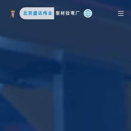
北京盛达伟业
型材拉弯厂