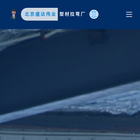
北京盛达伟业
型材拉弯厂