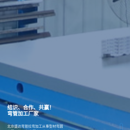
结识、合作、共赢！
弯管加工厂家
北京盛达弯管拉弯加工从事型材弯圆