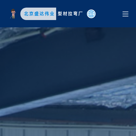
北京盛达伟业
型材拉弯厂